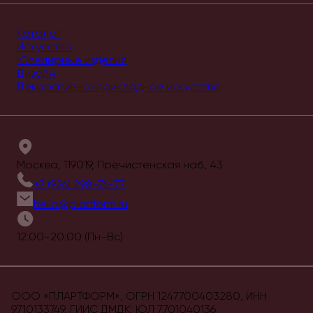
Каталог
Искусство
Ювелирные изделия
Дизайн
Декоративно-прикладное искусство
Москва, 119019, Пречистенская наб., 43
+7 (926) 298-76-77
hello@plartform.ru
12:00-20:00 (Пн-Вс)
ООО «ПЛАРТФОРМ», ОГРН 1247700403280, ИНН
9710133749, ГИИС ДМДК: ЮЛ 7701040136