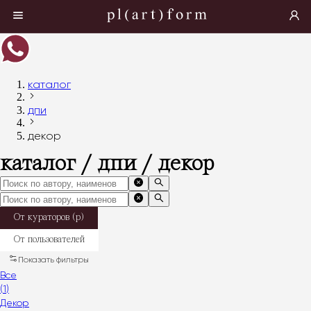
каталог
дпи
декор
каталог / дпи / декор
От кураторов (p)
От пользователей
Показать фильтры
Все
(
1
)
Декор