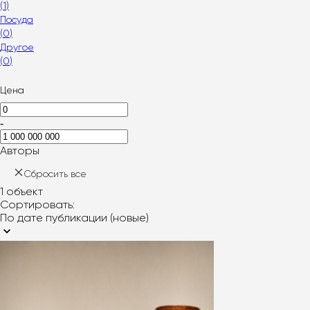
(
1
)
Посуда
(
0
)
Другое
(
0
)
Цена
-
Авторы
Сбросить все
1
объект
Сортировать:
По дате публикации (новые)