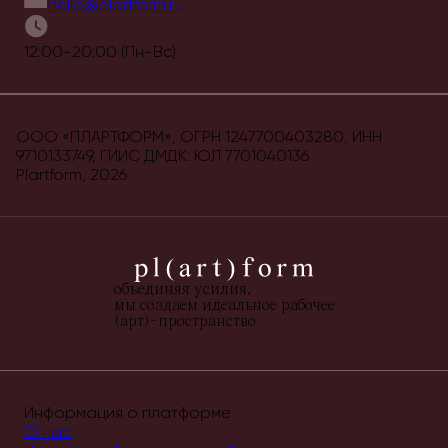
hello@plartform.ru
12:00-20:00 (Пн-Вс)
ООО «ПЛАРТФОРМ», ОГРН 1247700403280, ИНН
9710133749, ГИИС ДМДК: ЮЛ 7701040136
Plartform,
2026
объединяя усилия,
мы создаем идеальное рабочее
(арт)-пространство
Информация о платформе
О нас