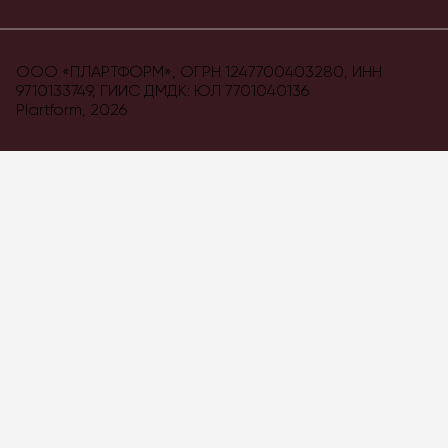
ООО «ПЛАРТФОРМ», ОГРН 1247700403280, ИНН
9710133749, ГИИС ДМДК: ЮЛ 7701040136
Plartform,
2026