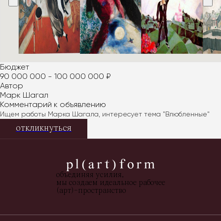
Бюджет
90 000 000
-
100 000 000 ₽
Автор
Марк Шагал
Комментарий к объявлению
Ищем работы Марка Шагала, интересует тема "Влюбленные"
откликнуться
объединяя усилия,
мы создаем идеальное рабочее
(арт)-пространство