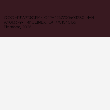
ООО «ПЛАРТФОРМ», ОГРН 1247700403280, ИНН
9710133749, ГИИС ДМДК: ЮЛ 7701040136
Plartform,
2026