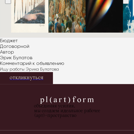
Бюджет
Договорной
Автор
Эрик Булатов
Комментарий к объявлению
Ищу работы Эрика Булатова
откликнуться
объединяя усилия,
мы создаем идеальное рабочее
(арт)-пространство