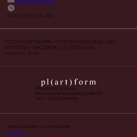
hello@plartform.ru
12:00-20:00 (Пн-Вс)
ООО «ПЛАРТФОРМ», ОГРН 1247700403280, ИНН
9710133749, ГИИС ДМДК: ЮЛ 7701040136
Plartform,
2026
объединяя усилия,
мы создаем идеальное рабочее
(арт)-пространство
Информация о платформе
О нас