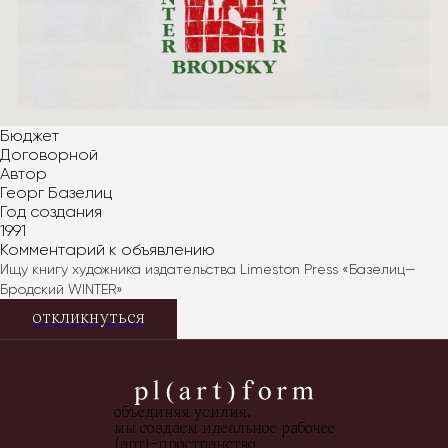
Бюджет
Договорной
Автор
Георг Базелиц
Год создания
1991
Комментарий к объявлению
Ищу книгу художника издательства Limeston Press «Базелиц— 
Бродский WINTER»
откликнуться
объединяя усилия,
мы создаем идеальное рабочее
(арт)-пространство