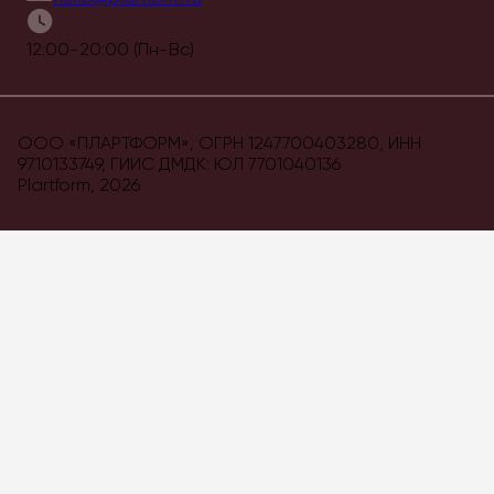
12:00-20:00 (Пн-Вс)
ООО «ПЛАРТФОРМ», ОГРН 1247700403280, ИНН
9710133749, ГИИС ДМДК: ЮЛ 7701040136
Plartform,
2026