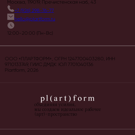
Москва, 119019, Пречистенская наб., 43
+7 (926) 298-76-77
hello@plartform.ru
12:00-20:00 (Пн-Вс)
ООО «ПЛАРТФОРМ», ОГРН 1247700403280, ИНН
9710133749, ГИИС ДМДК: ЮЛ 7701040136
Plartform,
2026
объединяя усилия,
мы создаем идеальное рабочее
(арт)-пространство