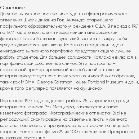
Описание
Десятое выпускное портфолио студентов фотографического 
отделения Школы дизайна Род-Айленда, старейшего 
профильного образовательного учреждения США. В период с 1961 
по 1977 год его возглавлял известнейший американский 
фотограф Гарри Каллахан, сумевший воспитать вокруг себя 
яркую художественную школу. Именно он предложил идею 
ежегодного выпускного портфолио, представляющего лучшие 
работы студентов. Для большей солидности, Каллахан включал в 
портфолио свой собственный снимок. Эти портфолио – 
прекрасный пример чрезвычайно необычной антологии, 
которая присутствует во многих частных и музейных собраниях, 
таких как МОМА, George Eastman House, Portland Museum и др. и, 
кроме того, регулярно появляется на аукционах.
Портфолио 1977 года содержит работы 25 выпускников, среди 
которых есть снимок Рэя Метцкера, впоследствии также 
известного фотографа. Фотографические отпечатки (sic! не 
репродукции) смонтированы на отдельные листы музейного 
картона, подписаны и пронумерованы авторами на лицевой 
стороне. Номер портфолио 29 из 100 экземпляров. Прекрасное 
винтажное состояние.