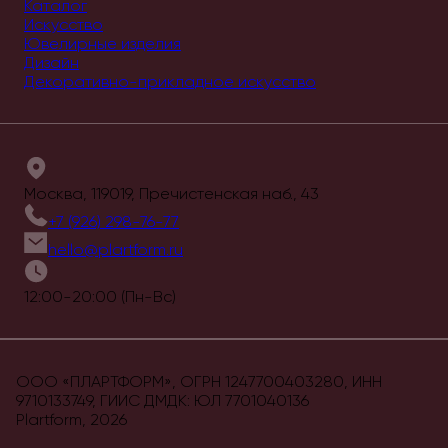
Каталог
Искусство
Ювелирные изделия
Дизайн
Декоративно-прикладное искусство
Москва, 119019, Пречистенская наб., 43
+7 (926) 298-76-77
hello@plartform.ru
12:00-20:00 (Пн-Вс)
ООО «ПЛАРТФОРМ», ОГРН 1247700403280, ИНН
9710133749, ГИИС ДМДК: ЮЛ 7701040136
Plartform,
2026