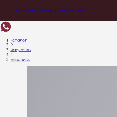
каталог
объявления
проекты
истории
каталог
искусство
живопись