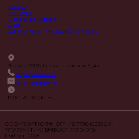
Каталог
Искусство
Ювелирные изделия
Дизайн
Декоративно-прикладное искусство
Москва, 119019, Пречистенская наб., 43
+7 (926) 298-76-77
hello@plartform.ru
12:00-20:00 (Пн-Вс)
ООО «ПЛАРТФОРМ», ОГРН 1247700403280, ИНН
9710133749, ГИИС ДМДК: ЮЛ 7701040136
Plartform,
2026