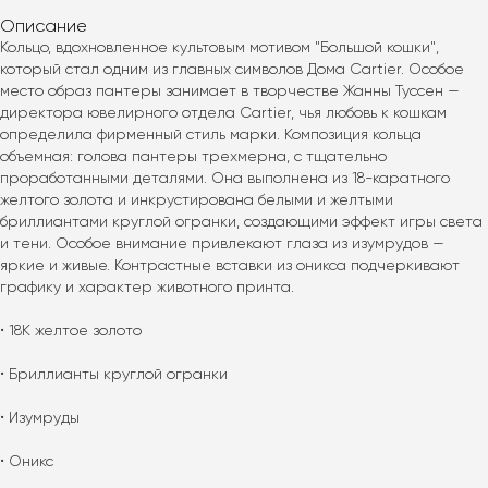
Описание
Кольцо, вдохновленное культовым мотивом "Большой кошки", 
который стал одним из главных символов Дома Cartier. Особое 
место образ пантеры занимает в творчестве Жанны Туссен — 
директора ювелирного отдела Cartier, чья любовь к кошкам 
определила фирменный стиль марки. Композиция кольца 
объемная: голова пантеры трехмерна, с тщательно 
проработанными деталями. Она выполнена из 18-каратного 
желтого золота и инкрустирована белыми и желтыми 
бриллиантами круглой огранки, создающими эффект игры света 
и тени. Особое внимание привлекают глаза из изумрудов — 
яркие и живые. Контрастные вставки из оникса подчеркивают 
графику и характер животного принта.
• 18K желтое золото
• Бриллианты круглой огранки
• Изумруды
• Оникс