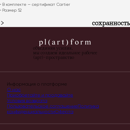
• В комплекте — сертификат Cartier

• Размер 52
сохранность
объединяя усилия,
мы создаем идеальное рабочее
(арт)-пространство
Информация о платформе
О нас
Приобретайте и продавайте
Условия возврата
Пользовательское соглашение
Политика
конфиденциальности
Оферта