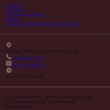
Каталог
Искусство
Ювелирные изделия
Дизайн
Декоративно-прикладное искусство
Москва, 119019, Пречистенская наб., 43
+7 (926) 298-76-77
hello@plartform.ru
12:00-20:00 (Пн-Вс)
ООО «ПЛАРТФОРМ», ОГРН 1247700403280, ИНН
9710133749, ГИИС ДМДК: ЮЛ 7701040136
Plartform,
2026