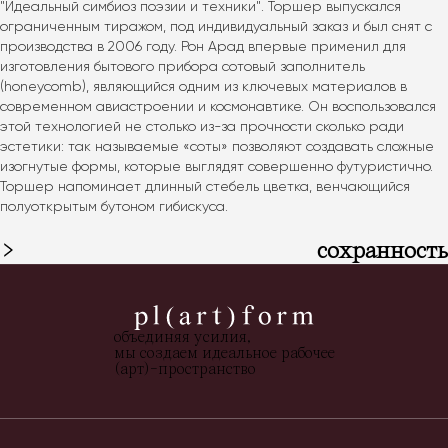
"Идеальный симбиоз поэзии и техники". Торшер выпускался 
ограниченным тиражом, под индивидуальный заказ и был снят с 
производства в 2006 году. Рон Арад впервые применил для 
изготовления бытового прибора сотовый заполнитель 
(honeycomb), являющийся одним из ключевых материалов в 
современном авиастроении и космонавтике. Он воспользовался 
этой технологией не столько из-за прочности сколько ради 
эстетики: так называемые «соты» позволяют создавать сложные 
изогнутые формы, которые выглядят совершенно футуристично. 
Торшер напоминает длинный стебель цветка, венчающийся 
полуоткрытым бутоном гибискуса.
сохранность
объединяя усилия,
мы создаем идеальное рабочее
(арт)-пространство