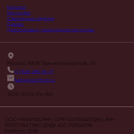
Каталог
Искусство
Ювелирные изделия
Дизайн
Декоративно-прикладное искусство
Москва, 119019, Пречистенская наб., 43
+7 (926) 298-76-77
hello@plartform.ru
12:00-20:00 (Пн-Вс)
ООО «ПЛАРТФОРМ», ОГРН 1247700403280, ИНН
9710133749, ГИИС ДМДК: ЮЛ 7701040136
Plartform,
2026