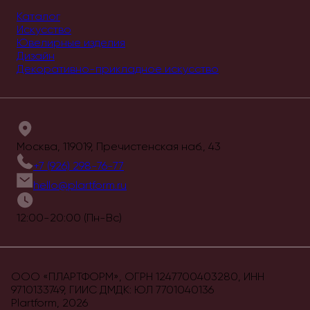
Каталог
Искусство
Ювелирные изделия
Дизайн
Декоративно-прикладное искусство
Москва, 119019, Пречистенская наб., 43
+7 (926) 298-76-77
hello@plartform.ru
12:00-20:00 (Пн-Вс)
ООО «ПЛАРТФОРМ», ОГРН 1247700403280, ИНН
9710133749, ГИИС ДМДК: ЮЛ 7701040136
Plartform,
2026